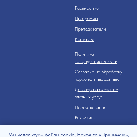
Расписание
Программы
Преподаватели
Контакты
Политика
конфиденциальности
Согласие на обработку
персональных данных
Договор на оказание
платных услуг
Пожертвования
Реквизиты
Время работы: в соответствии
Мы используем файлы cookie. Нажмите «Принимаю»,