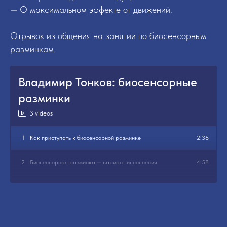
— О максимальном эффекте от движений.
Отрывок из общения на занятии по биосенсорным
разминкам.
Владимир Тонков: биосенсорные
разминки
3 videos
1
Как приступать к биосенсорной разминке
2:36
2
Биосенсорная разминка — вариант исполнения
4:58
3
В чем изюминка биосенсорной разминки
2:40