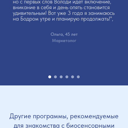
моменты обратить внимание.
но с первых слов Володи идет включение,
А ещё, это интересные темы и
вникание в себя и день опять становится
комментарии от Володи",
удивительным! Вот уже 3 года я занимаюсь
на Бодром утре и планирую продолжать!",
Ольга, 45 лет
Маркетолог
Другие программы, рекомендуемые
для знакомства с биосенсорными