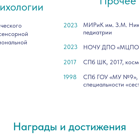
Прочее
ихологии
МИРиК им. З.М. Ни
2023
ческого
педиатрии
сенсорной
иональной
2023
НОЧУ ДПО «МЦПО», 
2017
СПб ШК, 2017, косм
1998
СПб ГОУ «МУ №9», 
специальности «сес
Награды и дос
ти
жения