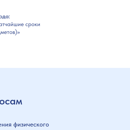
ода:
ратчайшие сроки
дметов)»
росам
ения физического