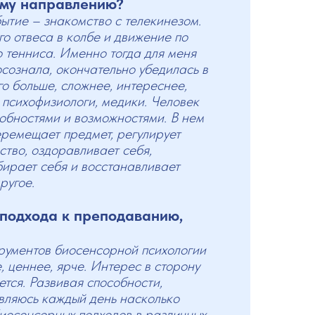
ому направлению?
ытие – знакомство с телекинезом.
о отвеса в колбе и движение по
 тенниса. Именно тогда для меня
осознала, окончательно убедилась в
го больше, сложнее, интереснее,
, психофизиологи, медики. Человек
обностями и возможностями. В нем
перемещает предмет, регулирует
ство, оздоравливает себя,
обирает себя и восстанавливает
ругое.
 подхода к преподаванию,
рументов биосенсорной психологии
, ценнее, ярче. Интерес в сторону
ется. Развивая способности,
ивляюсь каждый день насколько
иосенсорных подходов в различных