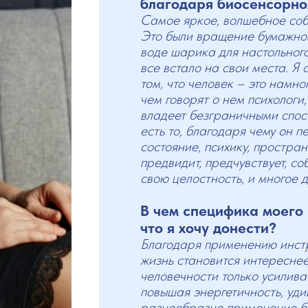
благодаря биосенсорн
Самое яркое, волшебное соб
Это были вращение бумажног
воде шарика для настольного
все встало на свои места. Я 
том, что человек – это намно
чем говорят о нем психологи
владеет безграничными спос
есть то, благодаря чему он 
состояние, психику, простран
предвидит, предчувствует, с
свою целостность, и многое д
В чем специфика моего
что я хочу донести?
Благодаря применению инст
жизнь становится интереснее
человечности только усилива
повышая энергетичность, уд
разнообразно применение б