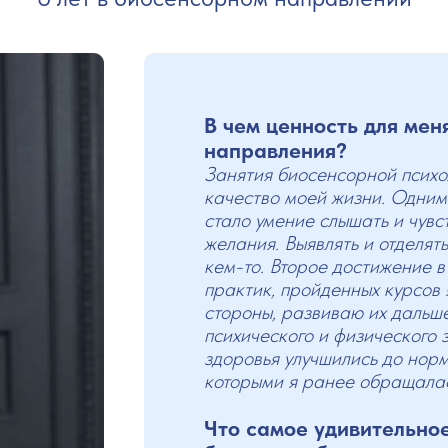
В чем ценность для мен
направления?
Занятия биосенсорной психо
качество моей жизни. Одним
стало умение слышать и чувс
желания. Выявлять и отделять
кем-то. Второе достижение в 
практик, пройденных курсов 
стороны, развиваю их дальше
психического и физического 
здоровья улучшились до норм
которыми я ранее обращалась
Что самое удивительно