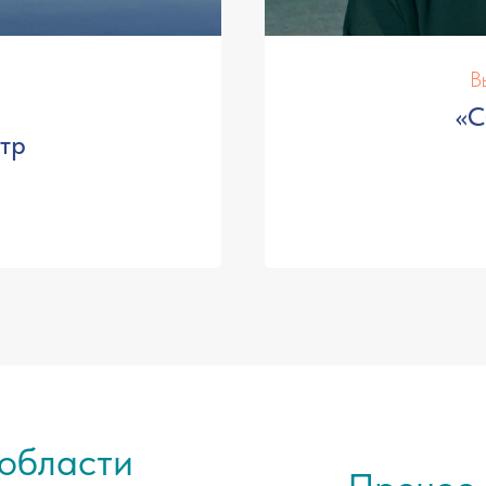
В
«С
тр
области