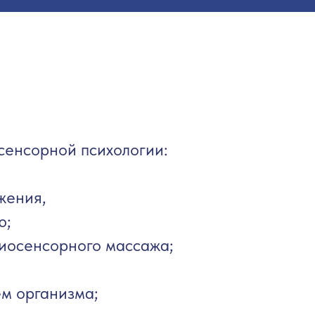
сенсорной психологии:
жения,
ю;
биосенсорного массажа;
ем организма;