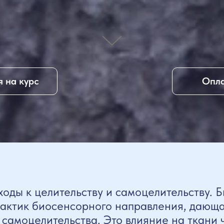
 на курс
Опла
оды к целительству и самоцелительству. 
рактик биосенсорного направления, дающ
 самоцелительства. Это влияние на ткани 