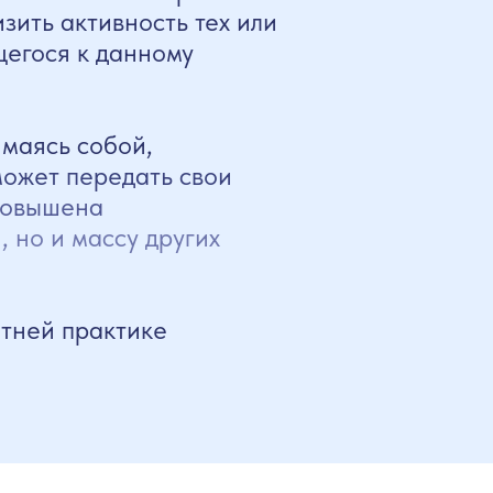
зить активность тех или
щегося к данному
маясь собой,
может передать свои
 повышена
 но и массу других
етней практике