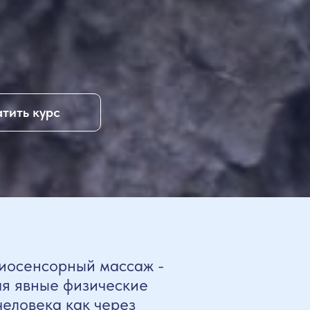
тить курс
Биосенсорный массаж -
ая явные физические
человека как через